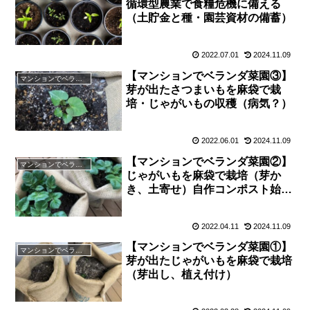
循環型農業で食糧危機に備える
（土貯金と種・園芸資材の備蓄）
2022.07.01
2024.11.09
【マンションでベランダ菜園③】
マンションでベランダ菜園
芽が出たさつまいもを麻袋で栽
培・じゃがいもの収穫（病気？）
2022.06.01
2024.11.09
【マンションでベランダ菜園②】
マンションでベランダ菜園
じゃがいもを麻袋で栽培（芽か
き、土寄せ）自作コンポスト始め
ました
2022.04.11
2024.11.09
【マンションでベランダ菜園①】
マンションでベランダ菜園
芽が出たじゃがいもを麻袋で栽培
（芽出し、植え付け）