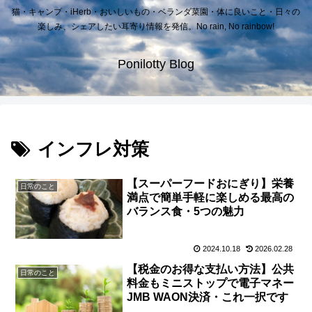
猫・キャンプ・iHerb・おいしいもの・ベランダ菜園・体に良いこと・日々の
楽しみ、シェアしたい耳寄り情報を発信。No rain, No rainbow!
Ponilotty Blog
インフレ対策
【スーパーフードおにぎり】栄養
日常のこと
満点で簡単手軽に楽しめる最高の
バランス食・5つの魅力
2024.10.18
2026.02.28
【税金のお得な支払い方法】公共
日常のこと
料金もミニストップで電子マネー
JMB WAON決済・これ一択です