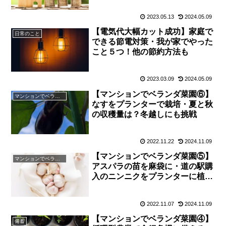
2023.05.13
2024.05.09
【電気代大幅カット成功】家庭で
日常のこと
できる節電対策・我が家でやった
こと５つ！他の節約方法も
2023.03.09
2024.05.09
【マンションでベランダ菜園⑥】
マンションでベランダ菜園
なすをプランターで栽培・夏と秋
の収穫量は？冬越しにも挑戦
2022.11.22
2024.11.09
【マンションでベランダ菜園⑤】
マンションでベランダ菜園
アスパラの苗を麻袋に・道の駅購
入のニンニクをプランターに植え
る
2022.11.07
2024.11.09
【マンションでベランダ菜園④】
備蓄