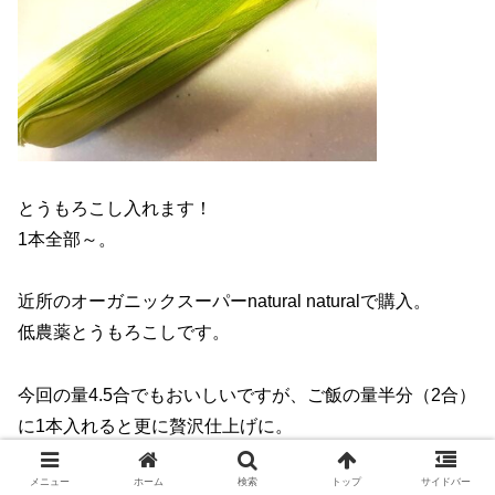
とうもろこし入れます！
1本全部～。
近所のオーガニックスーパーnatural naturalで購入。
低農薬とうもろこしです。
今回の量4.5合でもおいしいですが、ご飯の量半分（2合）
に1本入れると更に贅沢仕上げに。
メニュー
ホーム
検索
トップ
サイドバー