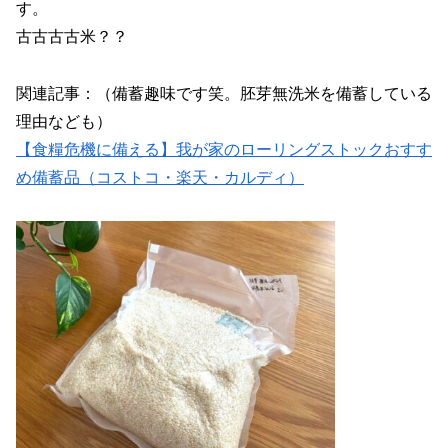
す。
古古古古米？？
関連記事：（備蓄趣味です笑。胚芽無洗米を備蓄している
理由なども）
【食糧危機に備える】我が家のローリングストックおすす
め備蓄品（コストコ・楽天・カルディ）