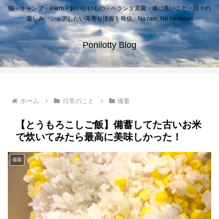
猫・キャンプ・iHerb・おいしいもの・ベランダ菜園・体に良いこと・日々の
楽しみ、シェアしたい耳寄り情報を発信。No rain, No rainbow!
Ponilotty Blog
ホーム
日常のこと
備蓄
【とうもろこしご飯】備蓄してた古いお米
で炊いてみたら最高に美味しかった！
備蓄