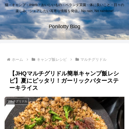
猫・キャンプ・iHerb・おいしいもの・ベランダ菜園・体に良いこと・日々の
楽しみ、シェアしたい耳寄り情報を発信。No rain, No rainbow!
Ponilotty Blog
ホーム
キャンプ飯レシピ
マルチグリドル
【JHQマルチグリドル簡単キャンプ飯レシ
ピ】夏にピッタリ！ガーリックバターステ
ーキライス
マルチグリドル