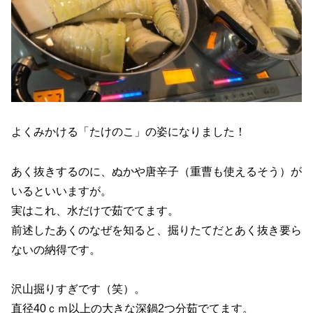
よくみかける「たけのこ」の姿になりました！
あく抜きするのに、ぬかや唐辛子（重曹も使えるそう）が
いるといいますが。
実はこれ、水だけで茹でてます。
前述したあくのなぜを知ると、掘りたてだとあく抜き要ら
ないの納得です。
沢山掘りすぎです（笑）。
直径40ｃｍ以上の大きな深鍋2つ分茹でてます。