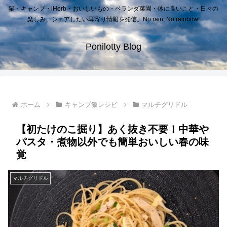
猫・キャンプ・iHerb・おいしいもの・ベランダ菜園・体に良いこと・日々の
楽しみ、シェアしたい耳寄り情報を発信。No rain, No rainbow!
Ponilotty Blog
ホーム
キャンプ飯レシピ
マルチグリドル
【初たけのこ掘り】あく抜き不要！中華や
パスタ・煮物以外でも簡単おいしい春の味
覚
マルチグリドル